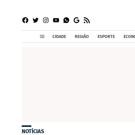
Facebook
Twitter
Instagram
YouTube
RSS
Whatsapp
Google
News
CIDADE
REGIÃO
ESPORTE
ECON
NOTÍCIAS