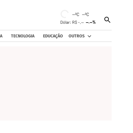
--ºC --ºC
Open
Dólar: R$ -,--
--.--%
Search
A
TECNOLOGIA
EDUCAÇÃO
OUTROS