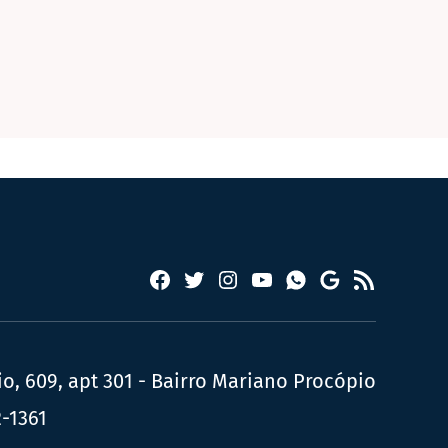
Facebook
Twitter
Instagram
YouTube
RSS
Whatsapp
Google
News
, 609, apt 301 - Bairro Mariano Procópio
2-1361