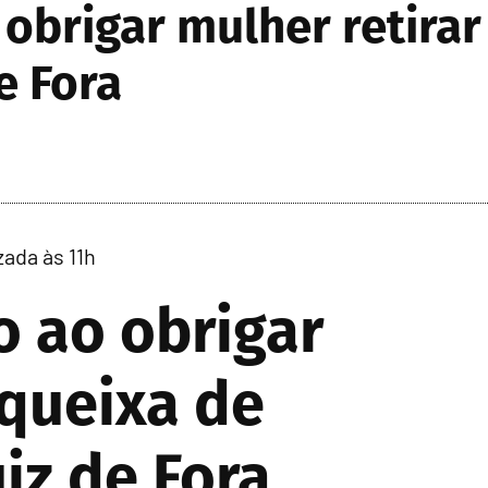
brigar mulher retirar
e Fora
zada às 11h
 ao obrigar
 queixa de
iz de Fora