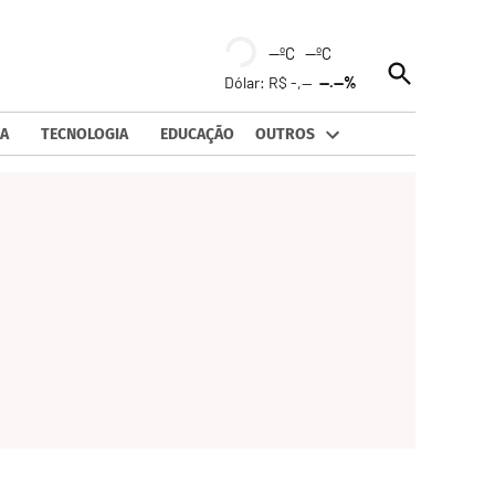
--ºC --ºC
Open
Dólar: R$ -,--
--.--%
Search
A
TECNOLOGIA
EDUCAÇÃO
OUTROS