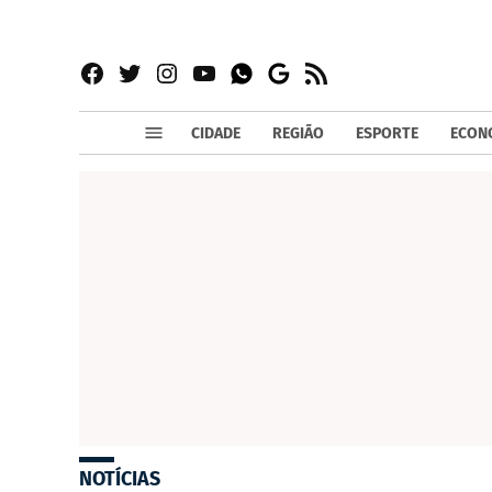
Facebook
Twitter
Instagram
YouTube
RSS
Whatsapp
Google
News
CIDADE
REGIÃO
ESPORTE
ECON
NOTÍCIAS