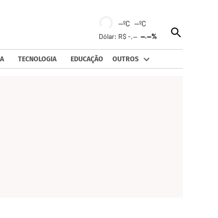
--ºC --ºC
Open
Dólar: R$ -,--
--.--%
Search
A
TECNOLOGIA
EDUCAÇÃO
OUTROS