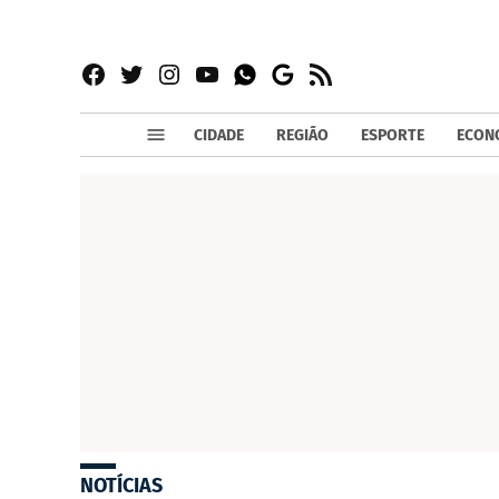
Facebook
Twitter
Instagram
YouTube
RSS
Whatsapp
Google
News
CIDADE
REGIÃO
ESPORTE
ECON
NOTÍCIAS