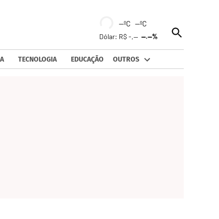
--ºC --ºC
Open
Dólar: R$ -,--
--.--%
Search
A
TECNOLOGIA
EDUCAÇÃO
OUTROS