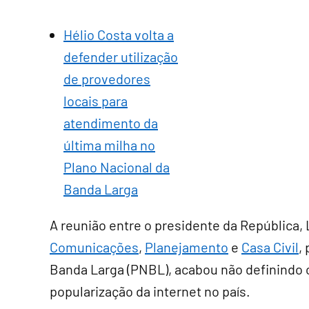
Hélio Costa volta a
defender utilização
de provedores
locais para
atendimento da
última milha no
Plano Nacional da
Banda Larga
A reunião entre o presidente da República, L
Comunicações
,
Planejamento
e
Casa Civil
,
Banda Larga (PNBL), acabou não definindo 
popularização da internet no país.