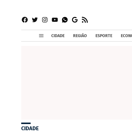
Facebook
Twitter
Instagram
YouTube
RSS
Whatsapp
Google
News
CIDADE
REGIÃO
ESPORTE
ECON
CIDADE