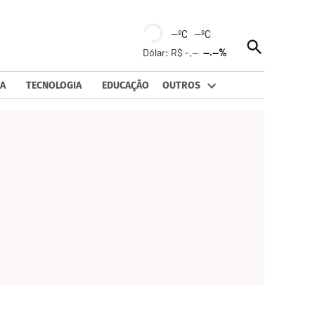
--ºC --ºC
Open
Dólar: R$ -,--
--.--%
Search
A
TECNOLOGIA
EDUCAÇÃO
OUTROS