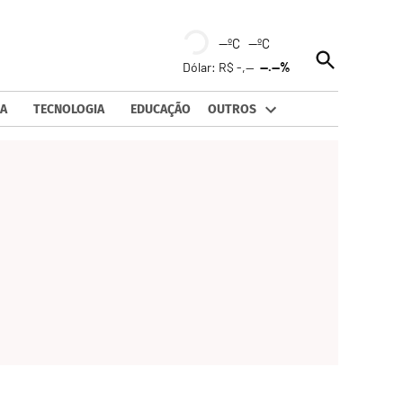
--ºC --ºC
Open
Dólar: R$ -,--
--.--%
Search
A
TECNOLOGIA
EDUCAÇÃO
OUTROS