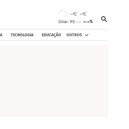
--ºC --ºC
Open
Dólar: R$ -,--
--.--%
Search
A
TECNOLOGIA
EDUCAÇÃO
OUTROS