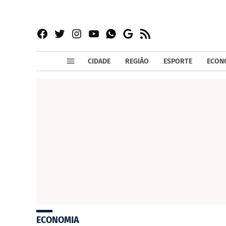
Facebook
Twitter
Instagram
YouTube
RSS
Whatsapp
Google
News
CIDADE
REGIÃO
ESPORTE
ECON
ECONOMIA