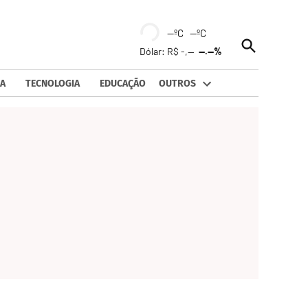
--ºC --ºC
Open
Dólar: R$ -,--
--.--%
Search
A
TECNOLOGIA
EDUCAÇÃO
OUTROS