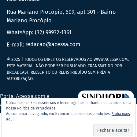
Rua Mariano Procópio, 609, apt 301 - Bairro
Mariano Procópio
WhatsApp:
(32) 99932-1361
E-mail:
redacao@acessa.com
© 2025 | TODOS OS DIREITOS RESERVADOS AO WWW.ACESSA.COM.
ESTE MATERIAL NÃO PODE SER PUBLICADO, TRANSMITIDO POR
BROADCAST, REESCRITO OU REDISTRIBUÍDO SEM PRÉVIA
AUTORIZAÇÃO.
Portal Acessa.com é
Utilizamos cookies essenciais e tecnologias semelhantes de acordo com a
associado ao
nossa Política de Privacidade.
Ao continuar navegando, você concorda com estas condições.
Saiba mais
aqui