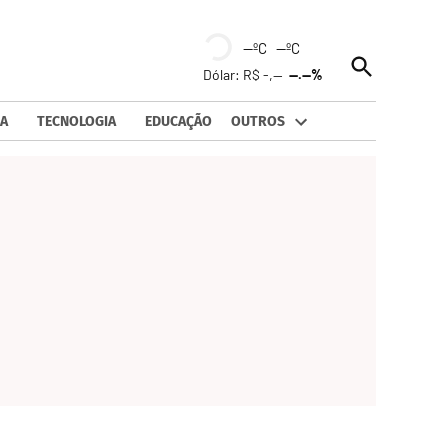
--ºC --ºC
Open
Dólar: R$ -,--
--.--%
Search
A
TECNOLOGIA
EDUCAÇÃO
OUTROS