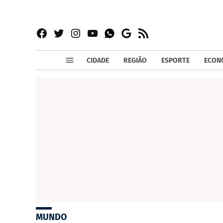
Facebook
Twitter
Instagram
YouTube
RSS
Whatsapp
Google
News
CIDADE
REGIÃO
ESPORTE
ECON
MUNDO