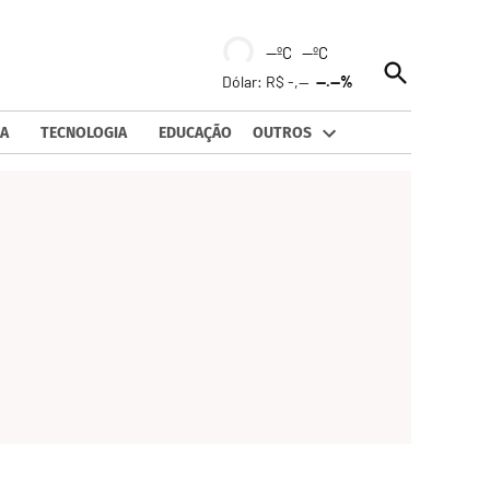
--ºC --ºC
Open
Dólar: R$ -,--
--.--%
Search
A
TECNOLOGIA
EDUCAÇÃO
OUTROS