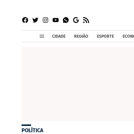
Facebook
Twitter
Instagram
YouTube
RSS
Whatsapp
Google
News
CIDADE
REGIÃO
ESPORTE
ECON
POLÍTICA