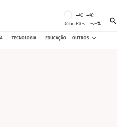
--ºC --ºC
Open
Dólar: R$ -,--
--.--%
Search
A
TECNOLOGIA
EDUCAÇÃO
OUTROS