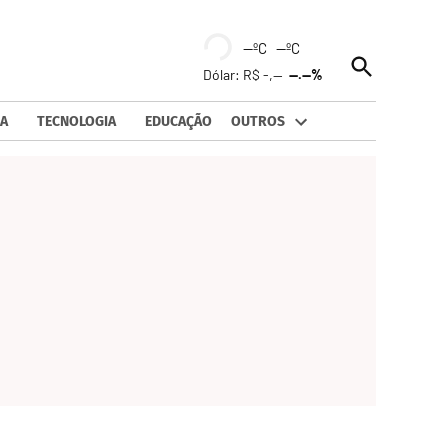
--ºC --ºC
Open
Dólar: R$ -,--
--.--%
Search
A
TECNOLOGIA
EDUCAÇÃO
OUTROS