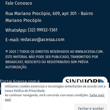
Fale Conosco
Rua Mariano Procópio, 609, apt 301 - Bairro
Mariano Procópio
WhatsApp:
(32) 99932-1361
E-mail:
redacao@acessa.com
© 2025 | TODOS OS DIREITOS RESERVADOS AO WWW.ACESSA.COM.
ESTE MATERIAL NÃO PODE SER PUBLICADO, TRANSMITIDO POR
BROADCAST, REESCRITO OU REDISTRIBUÍDO SEM PRÉVIA
AUTORIZAÇÃO.
Portal Acessa.com é
Utilizamos cookies essenciais e tecnologias semelhantes de acordo com a
associado ao
nossa Política de Privacidade.
Ao continuar navegando, você concorda com estas condições.
Saiba mais
aqui