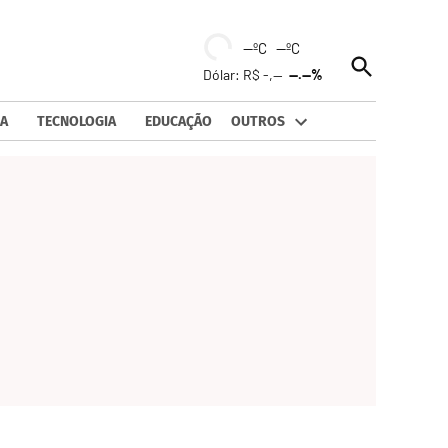
--ºC --ºC
Open
Dólar: R$ -,--
--.--%
Search
A
TECNOLOGIA
EDUCAÇÃO
OUTROS