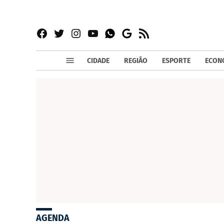
Facebook
Twitter
Instagram
YouTube
RSS
Whatsapp
Google
News
CIDADE
REGIÃO
ESPORTE
ECON
AGENDA