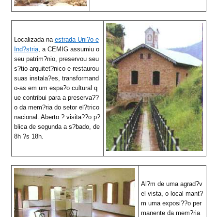
Localizada na
estrada Uni?o e
Ind?stria
, a CEMIG assumiu o
seu patrim?nio, preservou seu
s?tio arquitet?nico e restaurou
suas instala?es, transformand
o-as em um espa?o cultural q
ue contribui para a preserva??
o da mem?ria do setor el?trico
nacional. Aberto ? visita??o p?
blica de segunda a s?bado, de
8h ?s 18h.
Al?m de uma agrad?v
el vista, o local mant?
m uma exposi??o per
manente da mem?ria