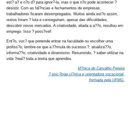
est? a? e n?o d? para ignor?-la, mas o que n?o pode acontecer ?
desistir. Com as fal?ncias e fechamentos de empresas,
trabalhadores ficaram desempregados. Muitos ainda est?o assim,
outros foram ? luta e conseguiram, apesar das dificuldades,
descobrir novos mercados. A criatividade, aliada a a??o, resultou em
emprego. Isso ? poss?vel!
Ent?o, voc? que pretende entrar na faculdade ou escolher uma
profiss?o, lembre-se que a f?rmula do sucesso ?: atualiza??o,
informa??o, criatividade e dinamismo. Resumindo, ? saber utilizar na
vida ?real? toda a teoria que aprendeu.
M?nica de Carvalho Pereira
? psic?loga cl?nica e orientadora vocacional,
formada pela UFMG.