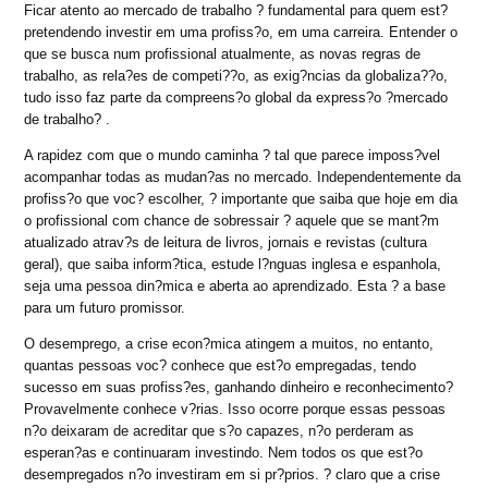
Ficar atento ao mercado de trabalho ? fundamental para quem est?
pretendendo investir em uma profiss?o, em uma carreira. Entender o
que se busca num profissional atualmente, as novas regras de
trabalho, as rela?es de competi??o, as exig?ncias da globaliza??o,
tudo isso faz parte da compreens?o global da express?o ?mercado
de trabalho? .
A rapidez com que o mundo caminha ? tal que parece imposs?vel
acompanhar todas as mudan?as no mercado. Independentemente da
profiss?o que voc? escolher, ? importante que saiba que hoje em dia
o profissional com chance de sobressair ? aquele que se mant?m
atualizado atrav?s de leitura de livros, jornais e revistas (cultura
geral), que saiba inform?tica, estude l?nguas inglesa e espanhola,
seja uma pessoa din?mica e aberta ao aprendizado. Esta ? a base
para um futuro promissor.
O desemprego, a crise econ?mica atingem a muitos, no entanto,
quantas pessoas voc? conhece que est?o empregadas, tendo
sucesso em suas profiss?es, ganhando dinheiro e reconhecimento?
Provavelmente conhece v?rias. Isso ocorre porque essas pessoas
n?o deixaram de acreditar que s?o capazes, n?o perderam as
esperan?as e continuaram investindo. Nem todos os que est?o
desempregados n?o investiram em si pr?prios. ? claro que a crise