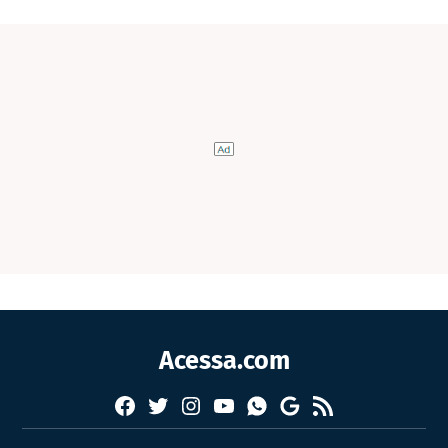
Acessa.com
Facebook
Twitter
Instagram
YouTube
RSS
Whatsapp
Google
News