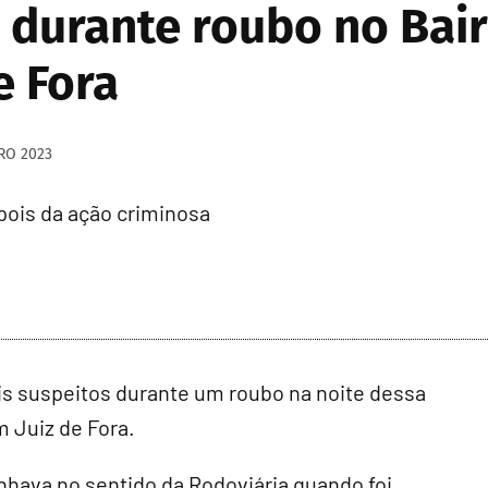
durante roubo no Bai
e Fora
RO 2023
pois da ação criminosa
is suspeitos durante um roubo na noite dessa
m Juiz de Fora.
minhava no sentido da Rodoviária quando foi