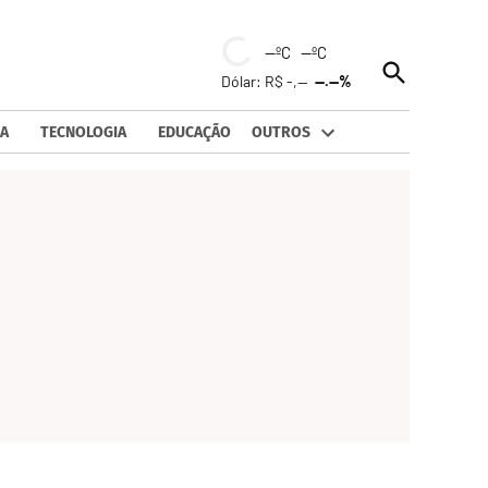
--ºC --ºC
Open
Dólar: R$ -,--
--.--%
Search
A
TECNOLOGIA
EDUCAÇÃO
OUTROS