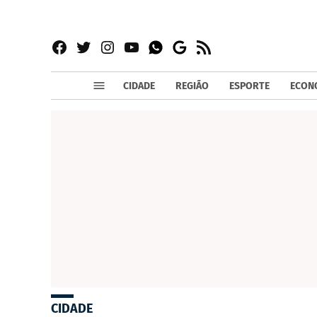
Facebook
Twitter
Instagram
YouTube
RSS
Whatsapp
Google
News
CIDADE
REGIÃO
ESPORTE
ECON
CIDADE