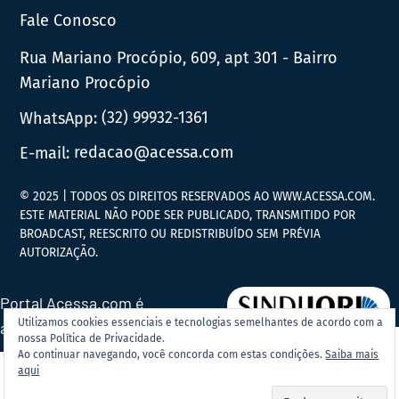
Fale Conosco
Rua Mariano Procópio, 609, apt 301 - Bairro
Mariano Procópio
WhatsApp:
(32) 99932-1361
E-mail:
redacao@acessa.com
© 2025 | TODOS OS DIREITOS RESERVADOS AO WWW.ACESSA.COM.
ESTE MATERIAL NÃO PODE SER PUBLICADO, TRANSMITIDO POR
BROADCAST, REESCRITO OU REDISTRIBUÍDO SEM PRÉVIA
AUTORIZAÇÃO.
Portal Acessa.com é
Utilizamos cookies essenciais e tecnologias semelhantes de acordo com a
associado ao
nossa Política de Privacidade.
Ao continuar navegando, você concorda com estas condições.
Saiba mais
aqui