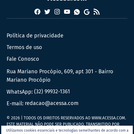
Facebook
Twitter
Instagram
YouTube
RSS
Whatsapp
Google
News
Política de privacidade
Termos de uso
Fale Conosco
Rua Mariano Procópio, 609, apt 301 - Bairro
Mariano Procópio
WhatsApp:
(32) 99932-1361
E-mail:
redacao@acessa.com
© 2026 | TODOS OS DIREITOS RESERVADOS AO WWW.ACESSA.COM.
ESTE MATERIAL NÃO PODE SER PUBLICADO, TRANSMITIDO POR
BROADCAST, REESCRITO OU REDISTRIBUÍDO SEM PRÉVIA
Utilizamos cookies essenciais e tecnologias semelhantes de acordo com a