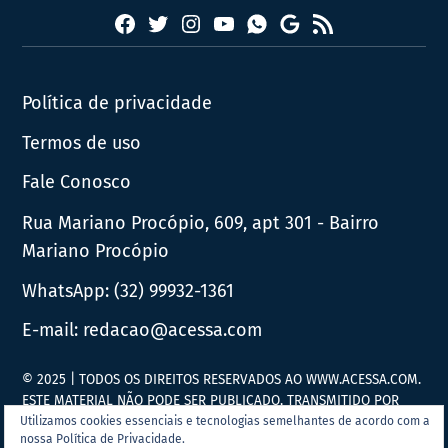
Facebook
Twitter
Instagram
YouTube
RSS
Whatsapp
Google
News
Política de privacidade
Termos de uso
Fale Conosco
Rua Mariano Procópio, 609, apt 301 - Bairro
Mariano Procópio
WhatsApp:
(32) 99932-1361
E-mail:
redacao@acessa.com
© 2025 | TODOS OS DIREITOS RESERVADOS AO WWW.ACESSA.COM.
ESTE MATERIAL NÃO PODE SER PUBLICADO, TRANSMITIDO POR
BROADCAST, REESCRITO OU REDISTRIBUÍDO SEM PRÉVIA
Utilizamos cookies essenciais e tecnologias semelhantes de acordo com a
nossa Política de Privacidade.
AUTORIZAÇÃO.