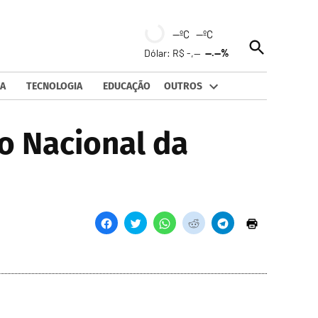
--ºC --ºC
Open
Dólar: R$ -,--
--.--%
Search
A
TECNOLOGIA
EDUCAÇÃO
OUTROS
o Nacional da