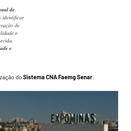
nual de
 identificar
eração de
alidade e
hecida,
dade e
ização do
Sistema CNA Faemg Senar
.