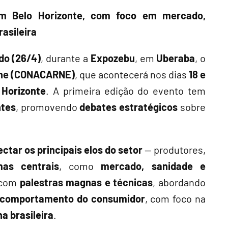
em Belo Horizonte, com foco em mercado,
rasileira
do (26/4)
, durante a
Expozebu
, em
Uberaba
, o
rne (CONACARNE)
, que acontecerá nos dias
18 e
 Horizonte
. A primeira edição do evento tem
ntes
, promovendo
debates estratégicos
sobre
ctar os principais elos do setor
— produtores,
mas centrais
, como
mercado, sanidade e
 com
palestras magnas e técnicas
, abordando
comportamento do consumidor
, com foco na
a brasileira
.