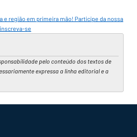
ra e região em primeira mão! Participe da nossa
 inscreva-se
sponsabilidade pelo conteúdo dos textos de
essariamente expressa a linha editorial e a