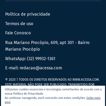
News
Política de privacidade
Termos de uso
Fale Conosco
Rua Mariano Procópio, 609, apt 301 - Bairro
Mariano Procópio
WhatsApp:
(32) 99932-1361
E-mail:
redacao@acessa.com
© 2025 | TODOS OS DIREITOS RESERVADOS AO WWW.ACESSA.COM.
ESTE MATERIAL NÃO PODE SER PUBLICADO, TRANSMITIDO POR
BROADCAST, REESCRITO OU REDISTRIBUÍDO SEM PRÉVIA
Utilizamos cookies essenciais e tecnologias semelhantes de acordo com a
nossa Política de Privacidade.
AUTORIZAÇÃO.
Ao continuar navegando, você concorda com estas condições.
Saiba mais
aqui