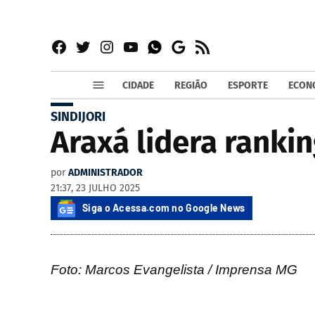
Facebook
Twitter
Instagram
YouTube
RSS
Whatsapp
Google
News
CIDADE
REGIÃO
ESPORTE
ECON
SINDIJORI
Araxá lidera ranki
por
ADMINISTRADOR
21:37, 23 JULHO 2025
Siga o Acessa.com no Google News
Foto: Marcos Evangelista / Imprensa MG