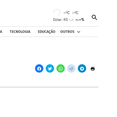
--ºC --ºC
Open
Dólar: R$ -,--
--.--%
Search
A
TECNOLOGIA
EDUCAÇÃO
OUTROS