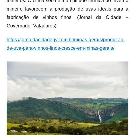
mineiros. O clima seco e a amplitude térmica do inverno
mineiro favorecem a produção de uvas ideais para a
fabricação de vinhos finos. (Jornal da Cidade –
Governador Valadares)
https://jornaldacidadegv.com.br/minas-gerais/producao-
de-uva-para-vinhos-finos-cresce-em-minas-gerais/