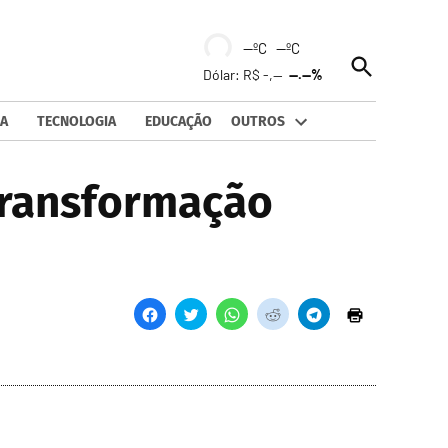
--ºC --ºC
Open
Dólar: R$ -,--
--.--%
Search
A
TECNOLOGIA
EDUCAÇÃO
OUTROS
transformação