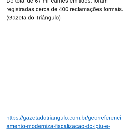
Do total de 67 mil carnês emitidos, foram
registradas cerca de 400 reclamações formais.
(Gazeta do Triângulo)
https://gazetadotriangulo.com.br/georreferenci
amento-moderniza-fiscalizacao-do-iptu-e-