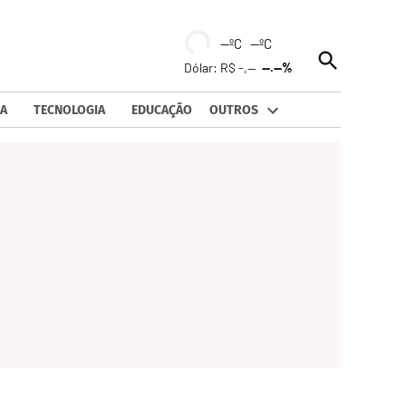
--ºC --ºC
Open
Dólar: R$ -,--
--.--%
Search
A
TECNOLOGIA
EDUCAÇÃO
OUTROS