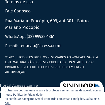
Termos de uso
Fale Conosco
Rua Mariano Procópio, 609, apt 301 - Bairro
Mariano Procópio
WhatsApp:
(32) 99932-1361
E-mail:
redacao@acessa.com
© 2025 | TODOS OS DIREITOS RESERVADOS AO WWW.ACESSA.COM.
ESTE MATERIAL NÃO PODE SER PUBLICADO, TRANSMITIDO POR
BROADCAST, REESCRITO OU REDISTRIBUÍDO SEM PRÉVIA
AUTORIZAÇÃO.
Portal Acessa.com é
Utilizamos cookies essenciais e tecnologias semelhantes de acordo com a
associado ao
nossa Política de Privacidade.
Ao continuar navegando, você concorda com estas condições.
Saiba mais
aqui