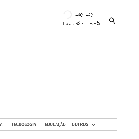
--ºC --ºC
Open
Dólar: R$ -,--
--.--%
Search
A
TECNOLOGIA
EDUCAÇÃO
OUTROS