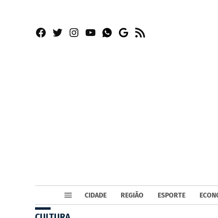
Facebook
Twitter
Instagram
YouTube
RSS
Whatsapp
Google
News
CIDADE
REGIÃO
ESPORTE
ECON
CULTURA