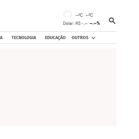
--ºC --ºC
Open
Dólar: R$ -,--
--.--%
Search
A
TECNOLOGIA
EDUCAÇÃO
OUTROS