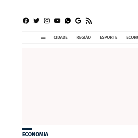
Facebook
Twitter
Instagram
YouTube
RSS
Whatsapp
Google
News
CIDADE
REGIÃO
ESPORTE
ECON
ECONOMIA