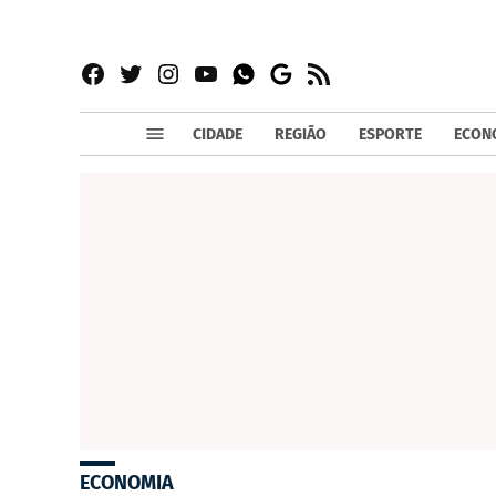
Facebook
Twitter
Instagram
YouTube
RSS
Whatsapp
Google
News
CIDADE
REGIÃO
ESPORTE
ECON
ECONOMIA