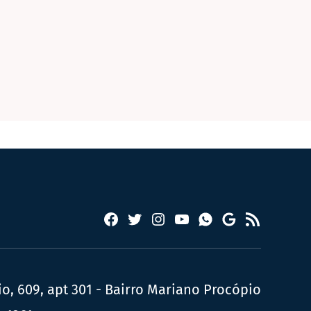
Facebook
Twitter
Instagram
YouTube
RSS
Whatsapp
Google
News
, 609, apt 301 - Bairro Mariano Procópio