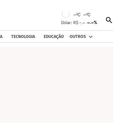
--ºC --ºC
Open
Dólar: R$ -,--
--.--%
Search
A
TECNOLOGIA
EDUCAÇÃO
OUTROS