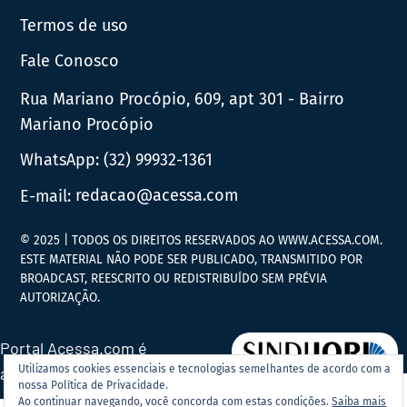
Termos de uso
Fale Conosco
Rua Mariano Procópio, 609, apt 301 - Bairro
Mariano Procópio
WhatsApp:
(32) 99932-1361
E-mail:
redacao@acessa.com
© 2025 | TODOS OS DIREITOS RESERVADOS AO WWW.ACESSA.COM.
ESTE MATERIAL NÃO PODE SER PUBLICADO, TRANSMITIDO POR
BROADCAST, REESCRITO OU REDISTRIBUÍDO SEM PRÉVIA
AUTORIZAÇÃO.
Portal Acessa.com é
Utilizamos cookies essenciais e tecnologias semelhantes de acordo com a
associado ao
nossa Política de Privacidade.
Ao continuar navegando, você concorda com estas condições.
Saiba mais