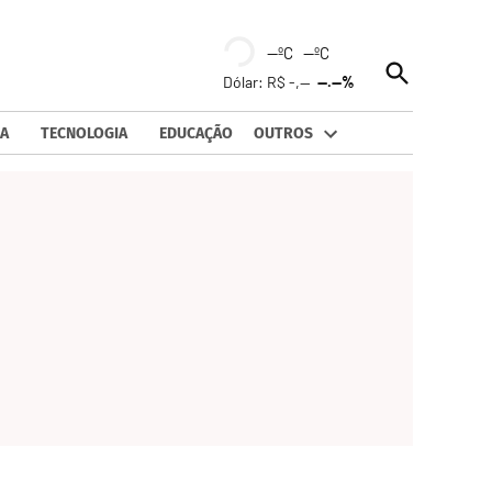
--ºC --ºC
Open
Dólar: R$ -,--
--.--%
Search
A
TECNOLOGIA
EDUCAÇÃO
OUTROS