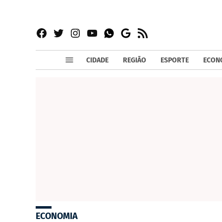
Facebook
Twitter
Instagram
YouTube
RSS
Whatsapp
Google
News
CIDADE
REGIÃO
ESPORTE
ECON
ECONOMIA