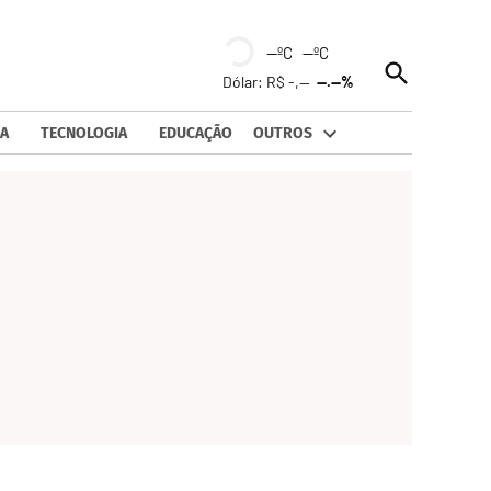
--ºC --ºC
Open
Dólar: R$ -,--
--.--%
Search
A
TECNOLOGIA
EDUCAÇÃO
OUTROS