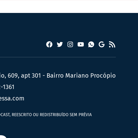
Facebook
Twitter
Instagram
YouTube
RSS
Whatsapp
Google
News
, 609, apt 301 - Bairro Mariano Procópio
2-1361
essa.com
CAST, REESCRITO OU REDISTRIBUÍDO SEM PRÉVIA