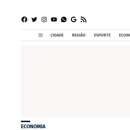
Facebook
Twitter
Instagram
YouTube
RSS
Whatsapp
Google
News
CIDADE
REGIÃO
ESPORTE
ECON
ECONOMIA