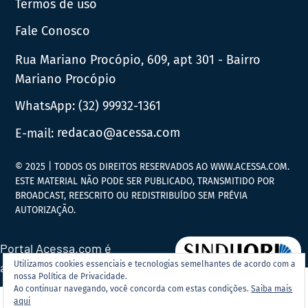
Termos de uso
Fale Conosco
Rua Mariano Procópio, 609, apt 301 - Bairro
Mariano Procópio
WhatsApp:
(32) 99932-1361
E-mail:
redacao@acessa.com
© 2025 | TODOS OS DIREITOS RESERVADOS AO WWW.ACESSA.COM.
ESTE MATERIAL NÃO PODE SER PUBLICADO, TRANSMITIDO POR
BROADCAST, REESCRITO OU REDISTRIBUÍDO SEM PRÉVIA
AUTORIZAÇÃO.
Portal Acessa.com é
Utilizamos cookies essenciais e tecnologias semelhantes de acordo com a
associado ao
nossa Política de Privacidade.
Ao continuar navegando, você concorda com estas condições.
Saiba mais
aqui