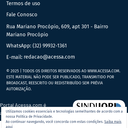
Termos de uso
Fale Conosco
Rua Mariano Procópio, 609, apt 301 - Bairro
Mariano Procópio
WhatsApp:
(32) 99932-1361
E-mail:
redacao@acessa.com
© 2025 | TODOS OS DIREITOS RESERVADOS AO WWW.ACESSA.COM.
ESTE MATERIAL NÃO PODE SER PUBLICADO, TRANSMITIDO POR
BROADCAST, REESCRITO OU REDISTRIBUÍDO SEM PRÉVIA
AUTORIZAÇÃO.
Portal Acessa.com é
Utilizamos cookies essenciais e tecnologias semelhantes de acordo com a
associado ao
nossa Política de Privacidade.
Ao continuar navegando, você concorda com estas condições.
Saiba mais
aqui