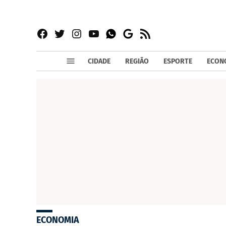
Facebook
Twitter
Instagram
YouTube
RSS
Whatsapp
Google
News
CIDADE
REGIÃO
ESPORTE
ECON
ECONOMIA