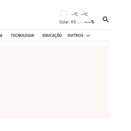
--ºC --ºC
Open
Dólar: R$ -,--
--.--%
Search
A
TECNOLOGIA
EDUCAÇÃO
OUTROS