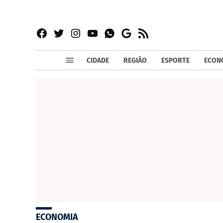
Facebook
Twitter
Instagram
YouTube
RSS
Whatsapp
Google
News
CIDADE
REGIÃO
ESPORTE
ECON
ECONOMIA