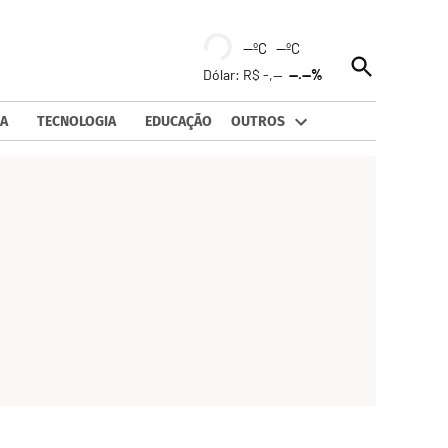
--ºC --ºC
Open
Dólar: R$ -,--
--.--%
Search
A
TECNOLOGIA
EDUCAÇÃO
OUTROS