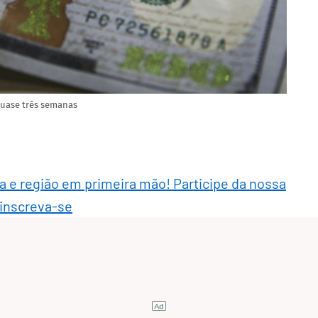
 quase três semanas
ra e região em primeira mão! Participe da nossa
 inscreva-se