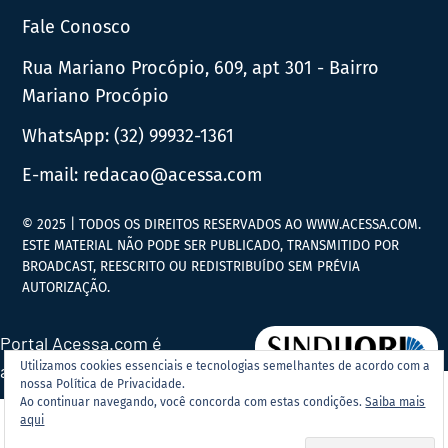
Fale Conosco
Rua Mariano Procópio, 609, apt 301 - Bairro
Mariano Procópio
WhatsApp:
(32) 99932-1361
E-mail:
redacao@acessa.com
© 2025 | TODOS OS DIREITOS RESERVADOS AO WWW.ACESSA.COM.
ESTE MATERIAL NÃO PODE SER PUBLICADO, TRANSMITIDO POR
BROADCAST, REESCRITO OU REDISTRIBUÍDO SEM PRÉVIA
AUTORIZAÇÃO.
Portal Acessa.com é
Utilizamos cookies essenciais e tecnologias semelhantes de acordo com a
associado ao
nossa Política de Privacidade.
Ao continuar navegando, você concorda com estas condições.
Saiba mais
aqui