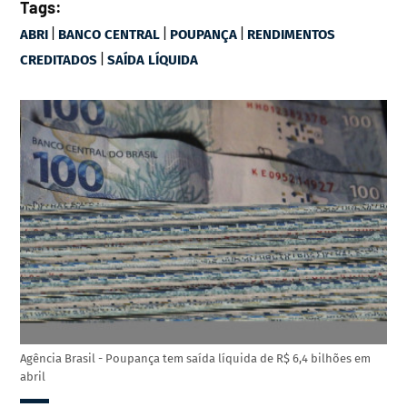
Tags:
|
|
|
ABRI
BANCO CENTRAL
POUPANÇA
RENDIMENTOS
|
CREDITADOS
SAÍDA LÍQUIDA
Agência Brasil - Poupança tem saída líquida de R$ 6,4 bilhões em
abril