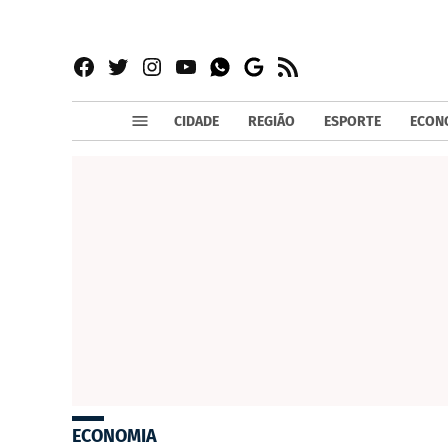
Facebook
Twitter
Instagram
YouTube
RSS
Whatsapp
Google
News
CIDADE
REGIÃO
ESPORTE
ECON
ECONOMIA