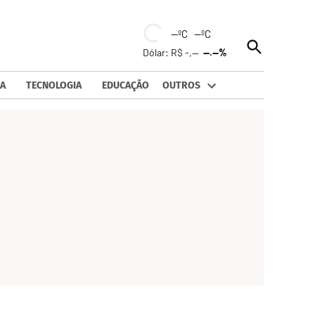
--ºC --ºC
Open
Dólar: R$ -,--
--.--%
Search
A
TECNOLOGIA
EDUCAÇÃO
OUTROS