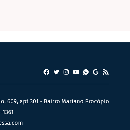
Facebook
Twitter
Instagram
YouTube
RSS
Whatsapp
Google
News
, 609, apt 301 - Bairro Mariano Procópio
2-1361
essa.com