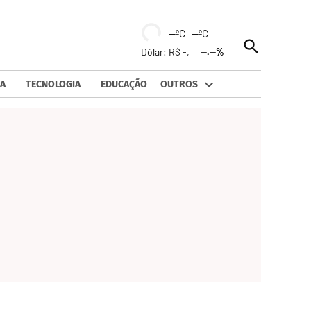
--ºC --ºC
Open
Dólar: R$ -,--
--.--%
Search
A
TECNOLOGIA
EDUCAÇÃO
OUTROS