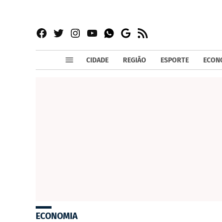
Facebook
Twitter
Instagram
YouTube
RSS
Whatsapp
Google
News
CIDADE
REGIÃO
ESPORTE
ECON
ECONOMIA