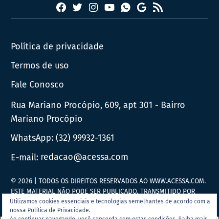
Facebook
Twitter
Instagram
YouTube
RSS
Whatsapp
Google
News
Política de privacidade
Termos de uso
Fale Conosco
Rua Mariano Procópio, 609, apt 301 - Bairro
Mariano Procópio
WhatsApp:
(32) 99932-1361
E-mail:
redacao@acessa.com
© 2026 | TODOS OS DIREITOS RESERVADOS AO WWW.ACESSA.COM.
ESTE MATERIAL NÃO PODE SER PUBLICADO, TRANSMITIDO POR
BROADCAST, REESCRITO OU REDISTRIBUÍDO SEM PRÉVIA
Utilizamos cookies essenciais e tecnologias semelhantes de acordo com a
nossa Política de Privacidade.
AUTORIZAÇÃO.
Ao continuar navegando, você concorda com estas condições.
Saiba mais