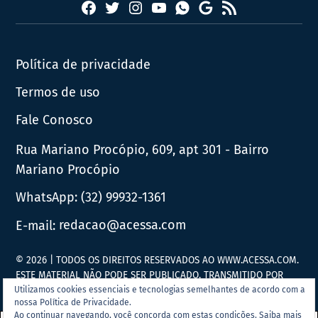
Facebook
Twitter
Instagram
YouTube
RSS
Whatsapp
Google
News
Política de privacidade
Termos de uso
Fale Conosco
Rua Mariano Procópio, 609, apt 301 - Bairro
Mariano Procópio
WhatsApp:
(32) 99932-1361
E-mail:
redacao@acessa.com
© 2026 | TODOS OS DIREITOS RESERVADOS AO WWW.ACESSA.COM.
ESTE MATERIAL NÃO PODE SER PUBLICADO, TRANSMITIDO POR
BROADCAST, REESCRITO OU REDISTRIBUÍDO SEM PRÉVIA
Utilizamos cookies essenciais e tecnologias semelhantes de acordo com a
nossa Política de Privacidade.
AUTORIZAÇÃO.
Ao continuar navegando, você concorda com estas condições.
Saiba mais