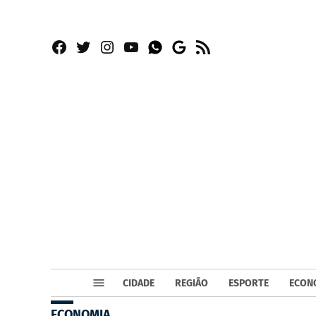
Facebook
Twitter
Instagram
YouTube
RSS
Whatsapp
Google
News
CIDADE
REGIÃO
ESPORTE
ECON
ECONOMIA