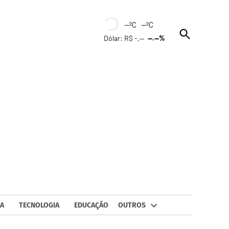
--ºC --ºC
Open
Dólar: R$ -,--
--.--%
Search
A
TECNOLOGIA
EDUCAÇÃO
OUTROS