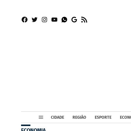
Facebook
Twitter
Instagram
YouTube
RSS
Whatsapp
Google
News
CIDADE
REGIÃO
ESPORTE
ECON
ECONOMIA