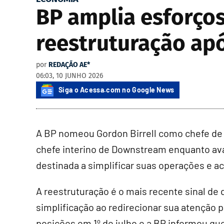
BP amplia esforços
reestruturação apó
por
REDAÇÃO AE*
06:03, 10 JUNHO 2026
Siga o Acessa.com no Google News
A BP nomeou Gordon Birrell como chefe de
chefe interino de Downstream enquanto av
destinada a simplificar suas operações e a
A reestruturação é o mais recente sinal de
simplificação ao redirecionar sua atenção 
posições em 1º de julho e a BP informou q