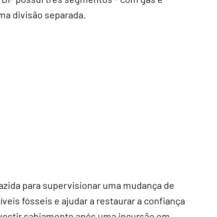
ma divisão separada.
 trazida para supervisionar uma mudança de
veis fósseis e ajudar a restaurar a confiança
nvestir sabiamente após uma incursão em