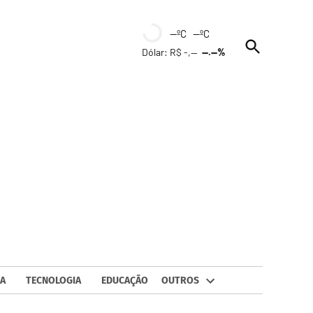
--ºC --ºC
Open
Dólar: R$ -,--
--.--%
Search
A
TECNOLOGIA
EDUCAÇÃO
OUTROS