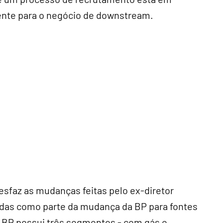
te para o negócio de downstream.
sfaz as mudanças feitas pelo ex-diretor
adas como parte da mudança da BP para fontes
a BP possui três segmentos - com gás e