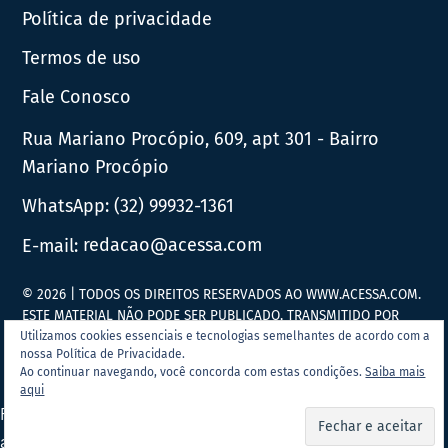
Política de privacidade
Termos de uso
Fale Conosco
Rua Mariano Procópio, 609, apt 301 - Bairro
Mariano Procópio
WhatsApp:
(32) 99932-1361
E-mail:
redacao@acessa.com
© 2026 | TODOS OS DIREITOS RESERVADOS AO WWW.ACESSA.COM.
ESTE MATERIAL NÃO PODE SER PUBLICADO, TRANSMITIDO POR
BROADCAST, REESCRITO OU REDISTRIBUÍDO SEM PRÉVIA
Utilizamos cookies essenciais e tecnologias semelhantes de acordo com a
nossa Política de Privacidade.
AUTORIZAÇÃO.
Ao continuar navegando, você concorda com estas condições.
Saiba mais
aqui
Portal Acessa.com é
associado ao