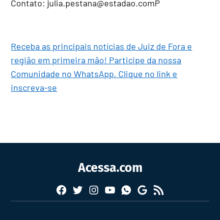
Contato: julia.pestana@estadao.comP
Receba as principais notícias de Juiz de Fora e
região em primeira mão! Participe da nossa
Comunidade no WhatsApp. Clique no link e
inscreva-se
Acessa.com
Facebook
Twitter
Instagram
YouTube
RSS
Whatsapp
Google
News