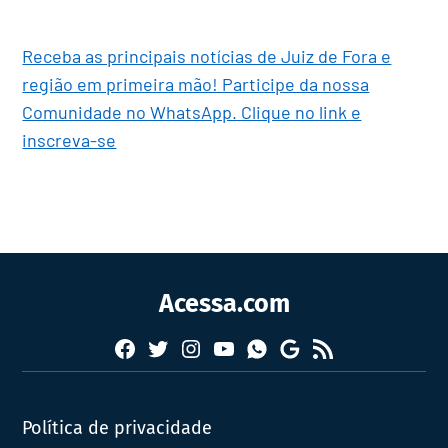
Receba as principais notícias de Juiz de Fora e
região em primeira mão! Participe da nossa
Comunidade no WhatsApp. Clique no link e
inscreva-se
Acessa.com
Facebook
Twitter
Instagram
YouTube
RSS
Whatsapp
Google
News
Política de privacidade