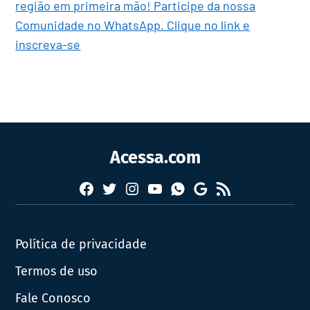
região em primeira mão! Participe da nossa
Comunidade no WhatsApp. Clique no link e
inscreva-se
Acessa.com
Facebook
Twitter
Instagram
YouTube
RSS
Whatsapp
Google
News
Política de privacidade
Termos de uso
Fale Conosco